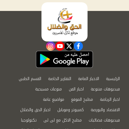
instagram
youtube
twitter
facebook
الرئيسية
الاخبار العامة
التقارير الخاصة
القسم الطبي
فيديوهات متنوعة
اخبار الفن
منوعات مسيحية
اخبار الرياضة
مطبخ الموقع
مواضيع عامة
الاقتصاد والبورصة
كمبيوتر وموبايل
اخبار الحق والضلال
فيديوهات فضائيات
مطبخ الاكل مع لى لى
تكنولوجيا