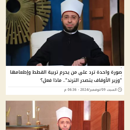
صورة واحدة ترد على من يحرم تربية القطط وإطعامها
"وزير الأوقاف يتصدر الترند".. ماذا فعل؟
السبت 09/نوفمبر/2024 - 06:36 م