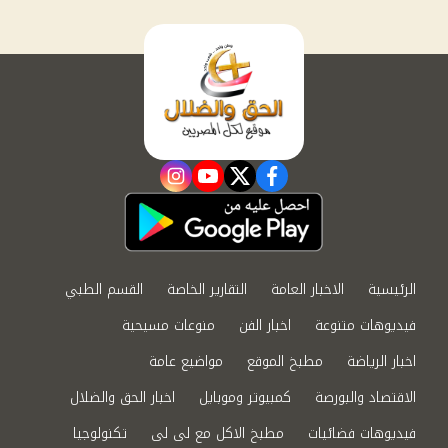
instagram
youtube
twitter
facebook
الرئيسية
الاخبار العامة
التقارير الخاصة
القسم الطبي
فيديوهات متنوعة
اخبار الفن
منوعات مسيحية
اخبار الرياضة
مطبخ الموقع
مواضيع عامة
الاقتصاد والبورصة
كمبيوتر وموبايل
اخبار الحق والضلال
فيديوهات فضائيات
مطبخ الاكل مع لى لى
تكنولوجيا