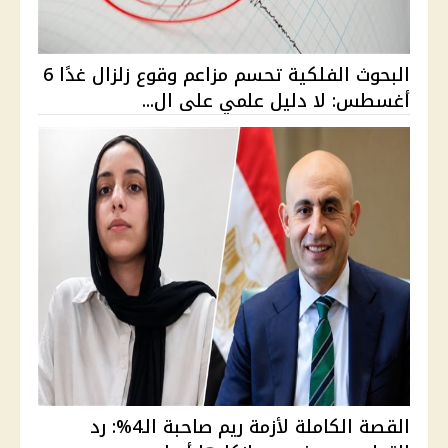
البحوث الفلكية تحسم مزاعم وقوع زلزال غدًا 6
أغسطس: لا دليل علمي على ال...
القصة الكاملة لأزمة ريم صاحبة الـ4%: رد