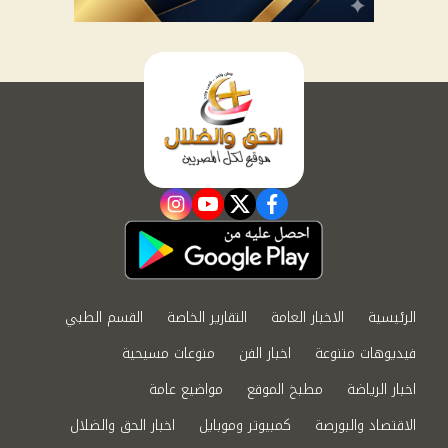
instagram
youtube
twitter
facebook
الرئيسية
الاخبار العامة
التقارير الخاصة
القسم الطبي
فيديوهات متنوعة
اخبار الفن
منوعات مسيحية
اخبار الرياضة
مطبخ الموقع
مواضيع عامة
الاقتصاد والبورصة
كمبيوتر وموبايل
اخبار الحق والضلال