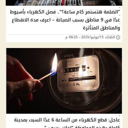
"الضلمة هتستمر كام ساعة؟".. فصل الكهرباء بأسيوط
غدًا في 9 مناطق بسبب الصيانة – اعرف مدة الانقطاع
والمناطق المتأثرة
الثلاثاء 15/يوليو/2025 - 08:25 م
عاجل: قطع الكهرباء من الساعة 6 غدًا السبت بمدينة
كاملة بهذه المحافظة "إعلان رسمي"