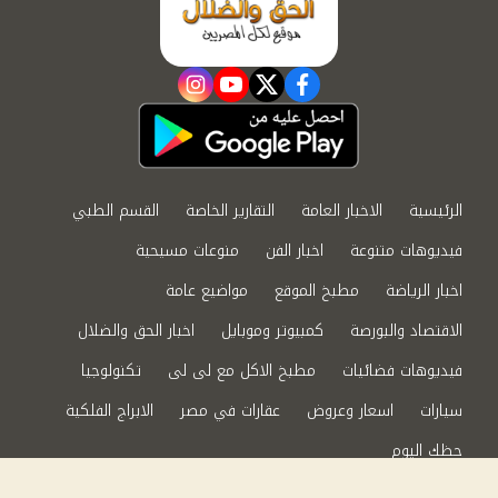
instagram
youtube
twitter
facebook
الرئيسية
الاخبار العامة
التقارير الخاصة
القسم الطبي
فيديوهات متنوعة
اخبار الفن
منوعات مسيحية
اخبار الرياضة
مطبخ الموقع
مواضيع عامة
الاقتصاد والبورصة
كمبيوتر وموبايل
اخبار الحق والضلال
فيديوهات فضائيات
مطبخ الاكل مع لى لى
تكنولوجيا
سيارات
اسعار وعروض
عقارات في مصر
الابراج الفلكية
حظك اليوم