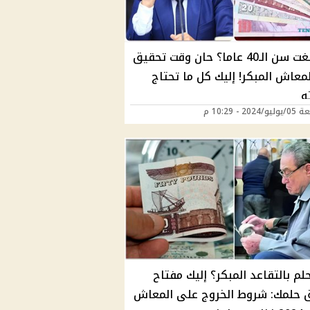
هل بلغت سن الـ40 عاما؟ حان وقت تحقيق
معاش المبكر! إليك كل ما تحتاج
ه
202 - 10:29 م
م بالتقاعد المبكر؟ إليك مفتاح
 حلمك: شروط الخروج على المعاش