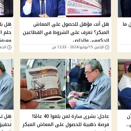
 ما
هل أنت مؤهل للحصول على المعاش
المبكر؟ تعرف على الشروط في القطاعين
حلم ال
الحكومي والخاص
معرفت
الإثنين 15/يوليو/2024 - 12:33 ص
الجمعة 05/يوليو/4
ن
عاجل: بشرى سارة لمن بلغوا 40 عامًا!
هل تحل
..
فرصة ذهبية للحصول على المعاش المبكر
تحقيق