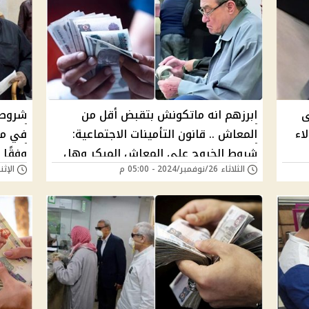
ى
ابرزهم انه ماتكونش بتقبض أقل من
المعاش .. قانون التأمينات الاجتماعية:
في مص
شروط الخروج على المعاش المبكر وهل
وفقًا 
الثلاثاء 26/نوفمبر/2024 - 05:00 م
الإثنين 18/نوفمبر/24
يمكن العودة للعمل بعد التقاعد؟
تنطبق