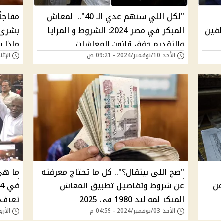
"لكل اللي سنهم عدي الـ 40".. المعاش
ظفين
المبكر في مصر 2024: الشروط و المزايا
بشرى 
والتقديم وفق قانون المعاشات
ماذا س
الأحد 10/نوفمبر/2024 - 09:21 ص
الإثنين 04/نوفمبر/24
"صح اللي بيتقال؟".. كل ما تحتاج معرفته
ما هي
د من
عن شروط وتفاصيل تطبيق المعاش
المبكر لمواليد 1980 في 2025
تعرف 
الأحد 03/نوفمبر/2024 - 04:59 م
الأربعاء 16/أكتوبر/