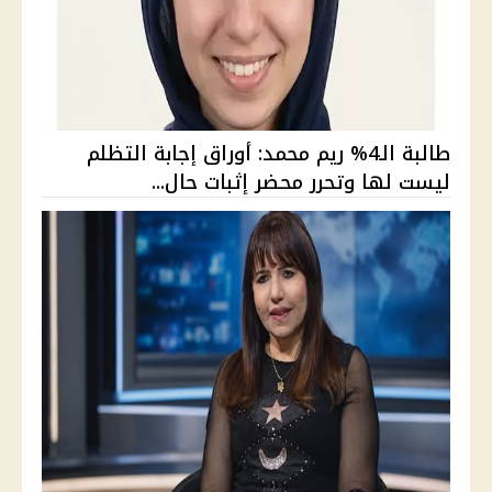
طالبة الـ4% ريم محمد: أوراق إجابة التظلم
ليست لها وتحرر محضر إثبات حال...