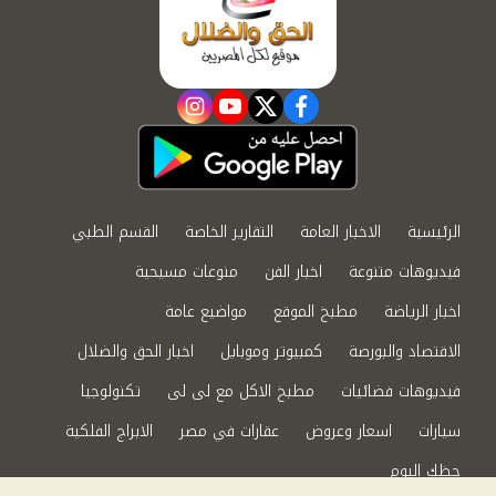
instagram
youtube
twitter
facebook
الرئيسية
الاخبار العامة
التقارير الخاصة
القسم الطبي
فيديوهات متنوعة
اخبار الفن
منوعات مسيحية
اخبار الرياضة
مطبخ الموقع
مواضيع عامة
الاقتصاد والبورصة
كمبيوتر وموبايل
اخبار الحق والضلال
فيديوهات فضائيات
مطبخ الاكل مع لى لى
تكنولوجيا
سيارات
اسعار وعروض
عقارات في مصر
الابراج الفلكية
حظك اليوم