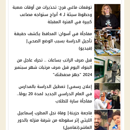
توقعات ماغي فرح: تحذيرات من أوقات صعبة
وحظوظ سيئة لـ 4 أبراج ستواجه مصاعب
كبيرة في الفترة المقبلة
مفاجأة في أسوان: المحافظ يكشف حقيقة
تأجيل الدراسة بسبب الوضع الصحي|
(فيديو)
قبل صرف الراتب بساعات .. تحرك عاجل من
البنوك اليوم قبل صرف مرتبات شهر سبتمبر
2024 "جهز محفظتك"
إعلان رسمي| تعطيل الدراسة بالمدارس
في العام الدراسي الجديد لمدة 20 يومًا..
مفاجأة سارة للطلاب
فاجعة حزينة| وفاة نجل المطرب إسماعيل
الليثي إثر سقوطه من شرفة منزله بالدور
العاشر،(تفاصيل)