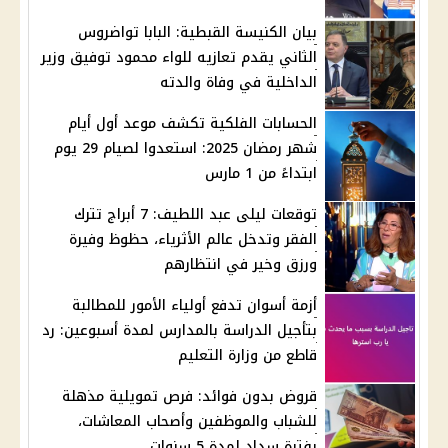
بيان الكنيسة القبطية: البابا تواضروس
الثاني يقدم تعازيه للواء محمود توفيق وزير
الداخلية في وفاة والدته
الحسابات الفلكية تكشف موعد أول أيام
شهر رمضان 2025: استعدوا لصيام 29 يوم
ابتداءً من 1 مارس
توقعات ليلى عبد اللطيف: 7 أبراج تترك
الفقر وتدخل عالم الأثرياء، حظوظ وفيرة
ورزق وخير في انتظارهم
أزمة أسوان تدفع أولياء الأمور للمطالبة
بتأجيل الدراسة بالمدارس لمدة أسبوعين: رد
قاطع من وزارة التعليم
قروض بدون فوائد: فرص تمويلية مذهلة
للشباب والموظفين وأصحاب المعاشات،
بفترة سداد لمدة 5 سنوات