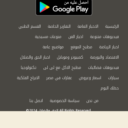
الرئيسية
الاخبار العامة
التقارير الخاصة
القسم الطبي
فيديوهات متنوعة
اخبار الفن
منوعات مسيحية
اخبار الرياضة
مطبخ الموقع
مواضيع عامة
الاقتصاد والبورصة
كمبيوتر وموبايل
اخبار الحق والضلال
فيديوهات فضائيات
مطبخ الاكل مع لى لى
تكنولوجيا
سيارات
اسعار وعروض
عقارات في مصر
الابراج الفلكية
حظك اليوم
من نحن
سياسة الخصوصية
اتصل بنا
©2024 الحق والضلال All Rights Reserved.
Powered by