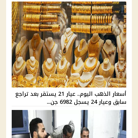
أسعار الذهب اليوم.. عيار 21 يستقر بعد تراجع
سابق وعيار 24 يسجل 6982 جن...