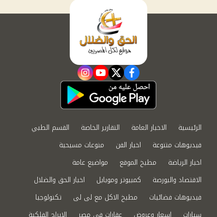
instagram
youtube
twitter
facebook
الرئيسية
الاخبار العامة
التقارير الخاصة
القسم الطبي
فيديوهات متنوعة
اخبار الفن
منوعات مسيحية
اخبار الرياضة
مطبخ الموقع
مواضيع عامة
الاقتصاد والبورصة
كمبيوتر وموبايل
اخبار الحق والضلال
فيديوهات فضائيات
مطبخ الاكل مع لى لى
تكنولوجيا
سيارات
اسعار وعروض
عقارات في مصر
الابراج الفلكية