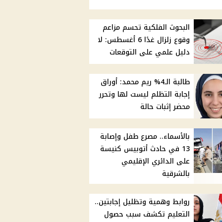
البحوث الفلكية تحسم مزاعم
وقوع زلزال غدًا 6 أغسطس: لا
دليل علمي على التوقعات
طالبة الـ4% ريم محمد: أوراق
إجابة التظلم ليست لها وتحرر
محضر إثبات حالة
بالأسماء.. مصرع طفل وإصابة
13 في حادث أتوبيس كنيسة
على الدائري الإقليمي
بالشرقية
روابط وهمية وتظليل إجابتين..
التعليم تكشف سبب حصول