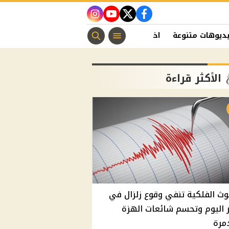
instagram
youtube
twitter
facebook
ديوهات متنوعة
اخبار الفن
منوعات مسيحية
اخبار الرياضة
الأكثر قراءة
وث الفلكية تنفي وقوع زلزال في
اليوم وتحسم شائعات الهزة
مرة