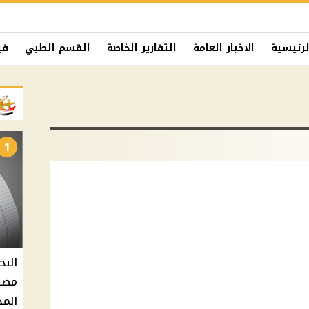
لرئيسية
الاخبار العامة
التقارير الخاصة
القسم الطبي
في
1
البح
مصر 
المد