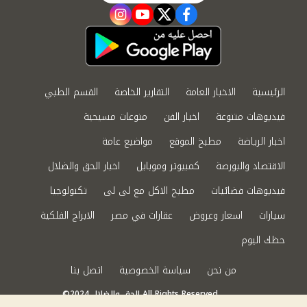
instagram
youtube
twitter
facebook
الرئيسية
الاخبار العامة
التقارير الخاصة
القسم الطبي
فيديوهات متنوعة
اخبار الفن
منوعات مسيحية
اخبار الرياضة
مطبخ الموقع
مواضيع عامة
الاقتصاد والبورصة
كمبيوتر وموبايل
اخبار الحق والضلال
فيديوهات فضائيات
مطبخ الاكل مع لى لى
تكنولوجيا
سيارات
اسعار وعروض
عقارات في مصر
الابراج الفلكية
حظك اليوم
من نحن
سياسة الخصوصية
اتصل بنا
©2024 الحق والضلال All Rights Reserved.