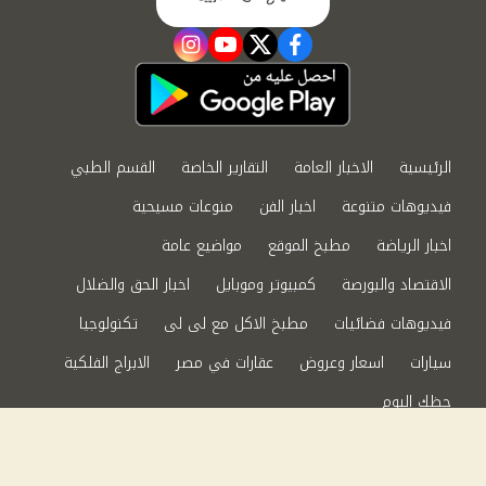
instagram
youtube
twitter
facebook
الرئيسية
الاخبار العامة
التقارير الخاصة
القسم الطبي
فيديوهات متنوعة
اخبار الفن
منوعات مسيحية
اخبار الرياضة
مطبخ الموقع
مواضيع عامة
الاقتصاد والبورصة
كمبيوتر وموبايل
اخبار الحق والضلال
فيديوهات فضائيات
مطبخ الاكل مع لى لى
تكنولوجيا
سيارات
اسعار وعروض
عقارات في مصر
الابراج الفلكية
حظك اليوم
من نحن
سياسة الخصوصية
اتصل بنا