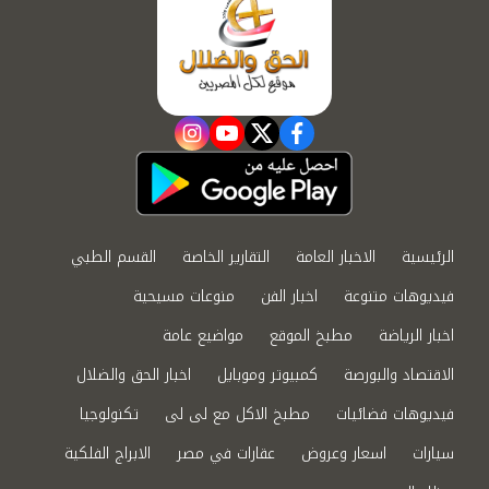
instagram
youtube
twitter
facebook
الرئيسية
الاخبار العامة
التقارير الخاصة
القسم الطبي
فيديوهات متنوعة
اخبار الفن
منوعات مسيحية
اخبار الرياضة
مطبخ الموقع
مواضيع عامة
الاقتصاد والبورصة
كمبيوتر وموبايل
اخبار الحق والضلال
فيديوهات فضائيات
مطبخ الاكل مع لى لى
تكنولوجيا
سيارات
اسعار وعروض
عقارات في مصر
الابراج الفلكية