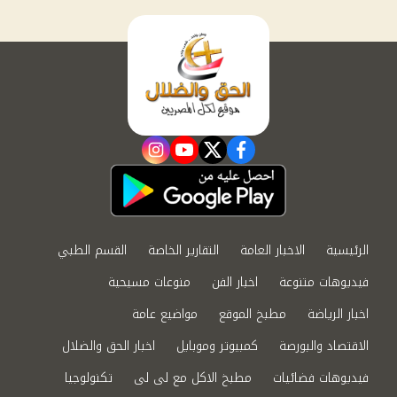
instagram
youtube
twitter
facebook
الرئيسية
الاخبار العامة
التقارير الخاصة
القسم الطبي
فيديوهات متنوعة
اخبار الفن
منوعات مسيحية
اخبار الرياضة
مطبخ الموقع
مواضيع عامة
الاقتصاد والبورصة
كمبيوتر وموبايل
اخبار الحق والضلال
فيديوهات فضائيات
مطبخ الاكل مع لى لى
تكنولوجيا