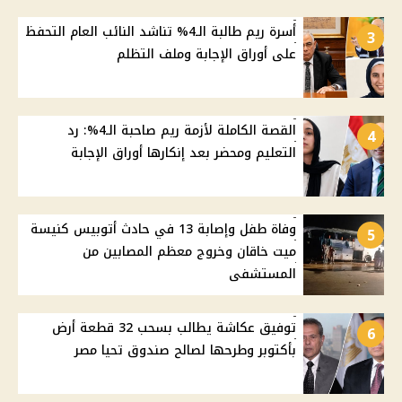
أسرة ريم طالبة الـ4% تناشد النائب العام التحفظ
3
على أوراق الإجابة وملف التظلم
القصة الكاملة لأزمة ريم صاحبة الـ4%: رد
4
التعليم ومحضر بعد إنكارها أوراق الإجابة
وفاة طفل وإصابة 13 في حادث أتوبيس كنيسة
5
ميت خاقان وخروج معظم المصابين من
المستشفى
توفيق عكاشة يطالب بسحب 32 قطعة أرض
6
بأكتوبر وطرحها لصالح صندوق تحيا مصر