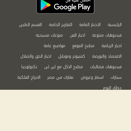
الرئيسية
الاخبار العامة
التقارير الخاصة
القسم الطبي
فيديوهات متنوعة
اخبار الفن
منوعات مسيحية
اخبار الرياضة
مطبخ الموقع
مواضيع عامة
الاقتصاد والبورصة
كمبيوتر وموبايل
اخبار الحق والضلال
فيديوهات فضائيات
مطبخ الاكل مع لى لى
تكنولوجيا
سيارات
اسعار وعروض
عقارات في مصر
الابراج الفلكية
حظك اليوم
من نحن
سياسة الخصوصية
اتصل بنا
©2024 الحق والضلال All Rights Reserved.
Powered by