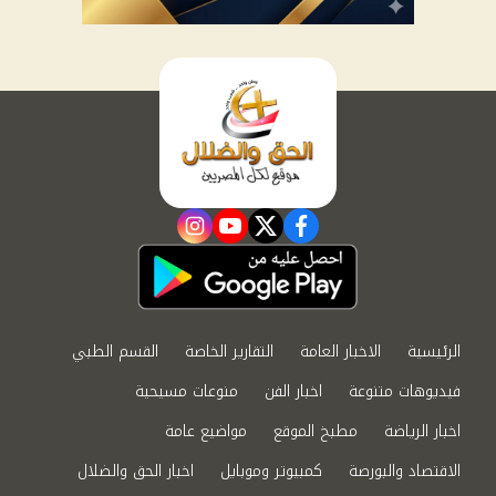
instagram
youtube
twitter
facebook
الرئيسية
الاخبار العامة
التقارير الخاصة
القسم الطبي
فيديوهات متنوعة
اخبار الفن
منوعات مسيحية
اخبار الرياضة
مطبخ الموقع
مواضيع عامة
الاقتصاد والبورصة
كمبيوتر وموبايل
اخبار الحق والضلال