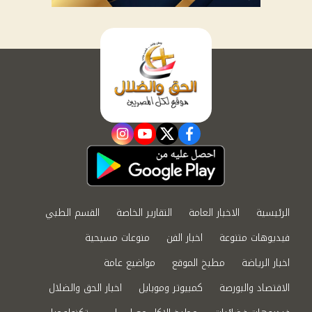
instagram
youtube
twitter
facebook
الرئيسية
الاخبار العامة
التقارير الخاصة
القسم الطبي
فيديوهات متنوعة
اخبار الفن
منوعات مسيحية
اخبار الرياضة
مطبخ الموقع
مواضيع عامة
الاقتصاد والبورصة
كمبيوتر وموبايل
اخبار الحق والضلال