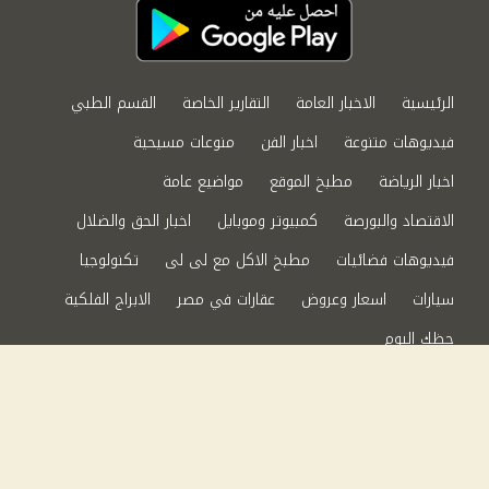
الرئيسية
الاخبار العامة
التقارير الخاصة
القسم الطبي
فيديوهات متنوعة
اخبار الفن
منوعات مسيحية
اخبار الرياضة
مطبخ الموقع
مواضيع عامة
الاقتصاد والبورصة
كمبيوتر وموبايل
اخبار الحق والضلال
فيديوهات فضائيات
مطبخ الاكل مع لى لى
تكنولوجيا
سيارات
اسعار وعروض
عقارات في مصر
الابراج الفلكية
حظك اليوم
من نحن
سياسة الخصوصية
اتصل بنا
©2024 الحق والضلال All Rights Reserved.
Powered by