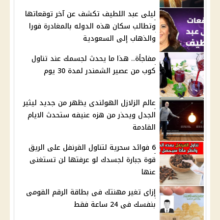
ليلى عبد اللطيف تكشف عن آخر توقعاتها
وتطالب سكان هذه الدوله بالمغادرة فورا
والذهاب إلى السعودية
مفاجأة.. هذا ما يحدث لجسمك عند تناول
كوب من عصير الشمندر لمدة 30 يوم
عالم الزلازل الهولندى يظهر من جديد ليثير
الجدل ويحذر من هزه عنيفه ستحدث الايام
القادمة
6 فوائد سحرية لتناول القرنفل على الريق
قوة جبارة لجسدك لو عرفتها لن تستغنى
عنها
إزاى تغير مهنتك فى بطاقة الرقم القومى
بنفسك فى 24 ساعة فقط