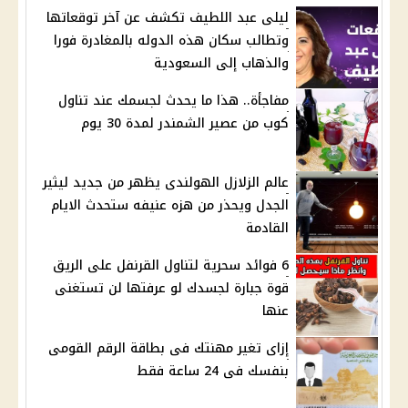
ليلى عبد اللطيف تكشف عن آخر توقعاتها
وتطالب سكان هذه الدوله بالمغادرة فورا
والذهاب إلى السعودية
مفاجأة.. هذا ما يحدث لجسمك عند تناول
كوب من عصير الشمندر لمدة 30 يوم
عالم الزلازل الهولندى يظهر من جديد ليثير
الجدل ويحذر من هزه عنيفه ستحدث الايام
القادمة
6 فوائد سحرية لتناول القرنفل على الريق
قوة جبارة لجسدك لو عرفتها لن تستغنى
عنها
إزاى تغير مهنتك فى بطاقة الرقم القومى
بنفسك فى 24 ساعة فقط