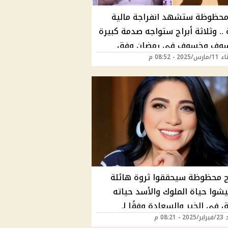
 محظوظة ستشهد انفراجة مالية
. وثلاثة أبراج ستواجه صدمة كبيرة
سوف وخسوف في رمضان وفق
202 - 08:52 م
ت هالة حافظ يارب تكون من
وظين
راج محظوظة سيحققوا ثروة هائلة
شوا حياة الملوك والأسد حياته
 في الخير والسعادة وفقًا لـ
 08:21 م
ت هالة حافظ