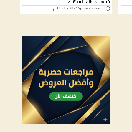
شوف حظك الشهري
الجمعة 28/يونيو/2024 - 10:31 م