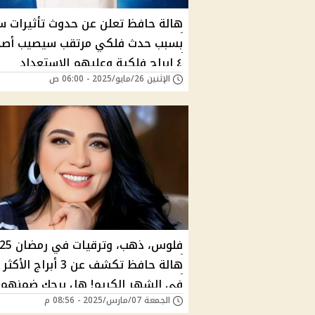
هالة حافظ تعلن عن حدوث تأثيرات س
بسبب حدث فلكي مرتقب سيصيب أصح
٤ ابراج فلكية وعليهم الاستعداد
الإثنين 26/مايو/2025 - 06:00 ص
للصدامات وخسارة فلوس
هالة حافظ تكشف عن 3 أبراج ال
في الشهر الكريم! هل برجك ضمنهم؟
الجمعة 07/مارس/2025 - 08:56 م