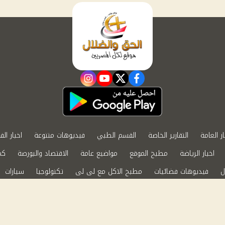
instagram
youtube
twitter
facebook
ار العامة
التقارير الخاصة
القسم الطبي
فيديوهات متنوعة
اخبار الف
اخبار الرياضة
مطبخ الموقع
مواضيع عامة
الاقتصاد والبورصة
كم
ل
فيديوهات فضائيات
مطبخ الاكل مع لى لى
تكنولوجيا
سيارات
الابراج الفلكية
حظك اليوم
ة الخصوصية
اتصل بنا
by