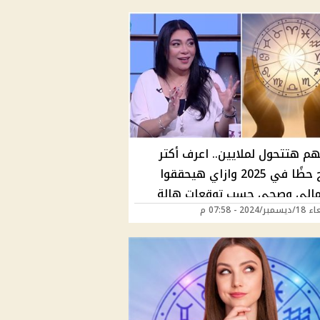
م هتتحول لملايين.. اعرف أكتر
الأبراج حظًا في 2025 وازاي هيحققوا
مالي وصحي حسب توقعات هالة
2024 - 07:58 م
| هل أنت سعيد الحظ؟