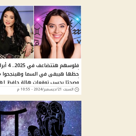
فلوسهم هتتضاعف في 2025
حظها هيبقى في السما وهينجحوا مال
وصحيًا بحسب توقعات هالة حافظ |ه
السبت 21/ديسمبر/2024 - 10:55 م
إنت من سعداء الحظ؟