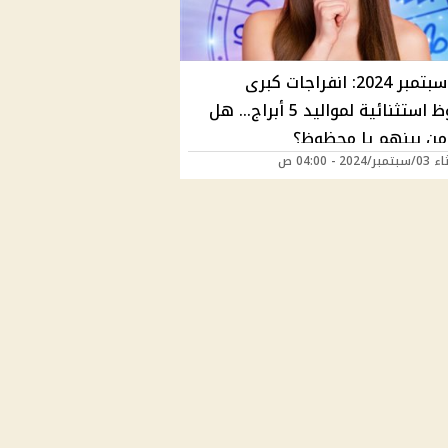
شهر سبتمبر 2024: انفراجات كبرى
وحظوظ استثنائية لمواليد 5 أبراج... هل
من بينهم يا محظوظ؟
2024 - 04:00 ص