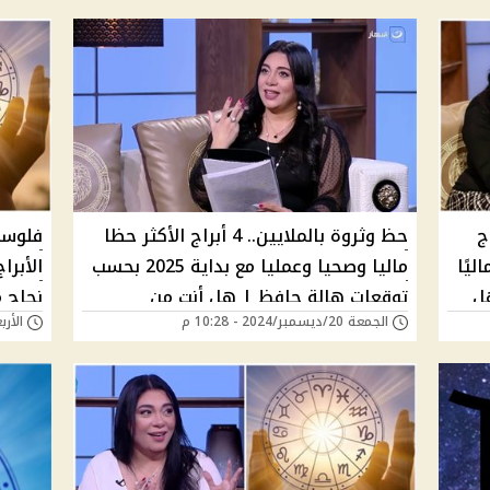
محظوظ"
.. 4 أبراج
حظ وثروة بالملايين.. 4 أبراج الأكثر حظا
فلوسه
يًا
ماليا وصحيا وعمليا مع بداية 2025 بحسب
ل
توقعات هالة حافظ | هل أنت من
نجاح 
الجمعة 20/ديسمبر/2024 - 10:28 م
الأربعاء 18/ديسمبر/
المحظوظين؟
حافظ 