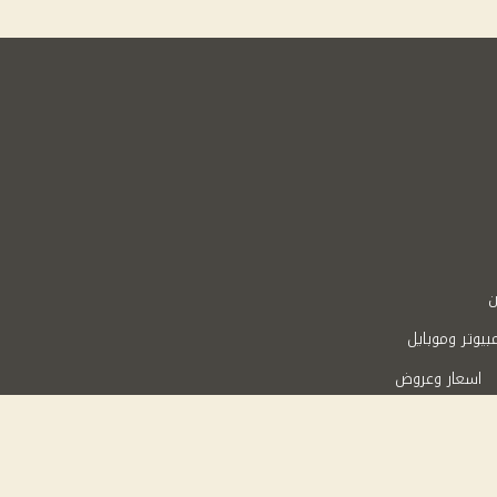
ن
بيوتر وموبايل
اسعار وعروض
Powered 