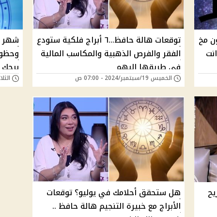
ن مخ
توقعات هالة حافظ...٦ أبراج فلكية ستودع
انت
الفقر والفرص الذهبية والمكاسب المالية
فى طريقها اليهم
برجك 
الخميس 19/سبتمبر/2024 - 07:00 ص
الثلاثاء 03/سبتمبر/
يح
هل ستحقق أحلامك في يوليو؟ توقعات
الأبراج مع خبيرة التنجيم هالة حافظ ..