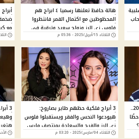
لبية
هالة حافظ تعلنها رسميا ٤ ابراج هم
أبراج
اب
المحظوظين مع اكتمال القمر فانتظروا
ضخمة .
فلوس زى الرز وزواج سعيد وترقية فى
مع ك
الثلاثاء 15/أبريل/2025 - 05:36 م
الثلاثاء 11/مارس/5
العمل...يابختهم
توقعا
المحظ
فلوس، ذهب، وترقيات في رمضان 2025..
3 أبراج فلكية حظهم طاير بصاروخ:
3 أب
أكثر حظًا
هيودعوا النحس والفقر ويستقبلوا فلوس
وهيعي
زي الرز والفرح والسعادة بمنتصف مارس
هتغرق
الثلاثاء 04/مارس/2025 - 03:20 م
الأحد 23/فبراير/2025 -
بحسب توقعات هالة حافظ "مبروك يا
توقعا