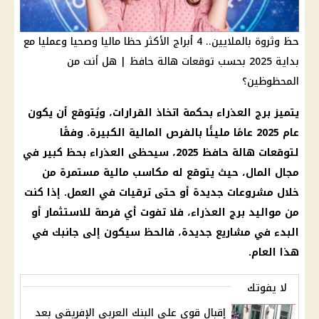
حظ وثروة بالملايين.. 4 أبراج الأكثر حظا ماليا وصحيا وعمليا مع
بداية 2025 بحسب توقعات هالة حافظ | هل أنت من
المحظوظين؟
يتميز
برج العذراء
بحكمة اتخاذ
القرارات
، ويُتوقع أن يكون
عام 2025 عامًا مليئًا بالفرص
المالية
الكبيرة. وفقًا
لتوقعات
هالة حافظ
2025، سيحظى
العذراء
بحظ كبير في
مجال
المال
، حيث يتوقع له مكاسب
مالية
مستمرة من
خلال مشروعات جديدة أو حتى ترقيات في العمل. إذا كنت
من
مواليد برج العذراء
، فلا تفوت أي فرصة للاستثمار أو
البدء في مشاريع جديدة، فالحظ سيكون إلى جانبك في
هذا العام.
لا يفوتك
إقبال قوي على البنك العربي الإفريقي بعد