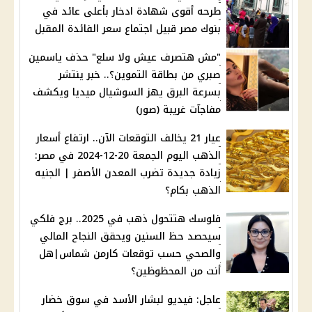
طرحه أقوى شهادة ادخار بأعلى عائد في
بنوك مصر قبيل اجتماع سعر الفائدة المقبل
"مش هتصرف عيش ولا سلع" حذف ياسمين
صبري من بطاقة التموين؟.. خبر ينتشر
بسرعة البرق يهز السوشيال ميديا ويكشف
مفاجآت غريبة (صور)
عيار 21 يخالف التوقعات الآن.. ارتفاع أسعار
الذهب اليوم الجمعة 20-12-2024 في مصر:
زيادة جديدة تضرب المعدن الأصفر | الجنيه
الذهب بكام؟
فلوسك هتتحول ذهب في 2025.. برج فلكي
سيحصد حظ السنين ويحقق النجاح المالي
والصحي حسب توقعات كارمن شماس|هل
أنت من المحظوظين؟
عاجل: فيديو لبشار الأسد في سوق خضار