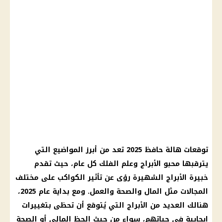
توقعات هالة حافظ 2025
تعد من أبرز المواضيع التي
يترقبها محبو
الأبراج
وعلم
الفلك
كل عام، حيث تقدم
خبيرة الأبراج
الشهيرة رؤى عن تأثير الكواكب على مختلف
المجالات مثل
المال
والصحة والعمل. ومع بداية عام 2025،
هنالك العديد من
الأبراج
التي يُتوقع أن تحظى بتغييرات
إيجابية في حياتهم، سواء من حيث
الحظ
المالي أو
الصحة