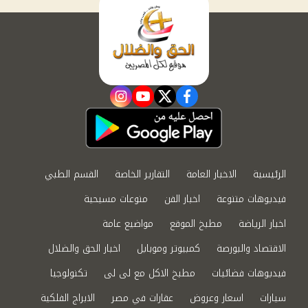
instagram
youtube
twitter
facebook
الرئيسية
الاخبار العامة
التقارير الخاصة
القسم الطبي
فيديوهات متنوعة
اخبار الفن
منوعات مسيحية
اخبار الرياضة
مطبخ الموقع
مواضيع عامة
الاقتصاد والبورصة
كمبيوتر وموبايل
اخبار الحق والضلال
فيديوهات فضائيات
مطبخ الاكل مع لى لى
تكنولوجيا
سيارات
اسعار وعروض
عقارات في مصر
الابراج الفلكية