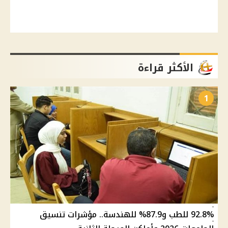
الأكثر قراءة
1
92.8% للطب و87.9% للهندسة.. مؤشرات تنسيق