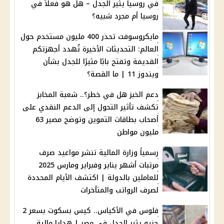
في روسيا يثير الجدل – هل هو فعلاً في
روسيا أم مجرد شبيه؟
مايكروسوفت تحذر 400 مليون مستخدم حول
العالم: التحديثات الأخيرة تُهدد أجهزتكم
القديمة وتفتح بابًا مثيرًا للجدل بشأن
ويندوز 11 | ما القصة؟
دعم الخبز هل في خطر؟.. شعبة المخابز
تكشف تأثير التحول إلى الدعم النقدي على
أصحاب بطاقات التموين وتوضح مصير 63
مليون مواطن
رسمياً وزارة المالية تنشر مواعيد صرف
مرتبات أشهر يناير وفبراير ومارس 2025
للعاملين بالدولة | اكتشف الأيام المحددة
لصرف الرواتب والمتأخرات
فلوس في الأكياس.. كيس بسكوت بسعر 2
جنيه يثير الجدل في مصر | هدايا مالية