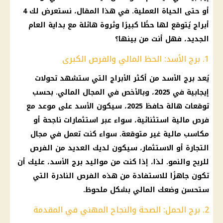
أو حتى الحياة العملية. في هذا المقال، نستعرض لك 4
أبراج
يُتوقع لها حظًا كبيرًا وثروة هائلة مع بداية
العام
الجديد
، فهل أنت من بينها؟
1. برج الأسد: الحظ المالي والفرص الكبرى
يُعد
برج الأسد
من أكثر
الأبراج
التي ستشهد تحولات
إيجابية في 2025، وبالأخص في المجال المالي. بحسب
توقعات هالة حافظ 2025
، سيكون الأسد على موعد مع
فرص مالية
استثنائية، سواء عبر
استثمارات
ناجحة أو
مكاسب
مالية
غير متوقعة. سواء كنت تعمل في مجال
التجارة أو
الاستثمار
، سيكون لديك العديد من الفرص
للربح والنمو. لذا، إذا كنت من
مواليد برج الأسد
، عليك أن
تكون جاهزًا للاستفادة من هذه الفرص النادرة التي
ستحسن وضعك المالي بشكل ملحوظ.
2. برج الحمل: الصحة والنجاح المهني في المقدمة