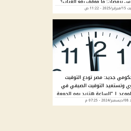
رس برمضان: ما موقف رفع الغياب؟
20 - 11:22 ص
حكومي جديد: مصر تودع التوقيت
ي وتستعيد التوقيت الصيفي في
لموعد | "الساعة هتزيد يوم الجمعة
 07:25 م