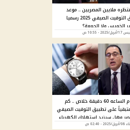
نتظره ملايين المصريين .. موعد
تطبيق التوقيت الصيفي 2025 رسميا
ر الخميس ولا الجمعة؟
/2025 - 10:55 ص
هتقدم الساعه 60 دقيقة خلاص .. كم
متبقياً على تطبيق التوقيت الصيفي
ر وهل سيزيد استهلاك الكهرباء
202 - 02:40 ص
ل؟ "مجلس الوزراء يجيب"