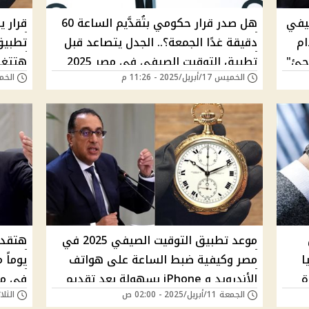
يفي
هل صدر قرار حكومي بتُقدَّيم الساعة 60
قرار ي
ام
دقيقة غدًا الجمعة؟.. الجدل يتصاعد قبل
اجئ"
تطبيق التوقيت الصيفي في مصر 2025
هتتغي
الخميس 17/أبريل/2025 - 11:26 م
الخميس 17/أبريل
موعد تطبيق التوقيت الصيفي 2025 في
2 رسميا
مصر وكيفية ضبط الساعة على هواتف
يوماً 
ة
الأندرويد و iPhone بسهولة بعد تقديم
في مص
الجمعة 11/أبريل/2025 - 02:00 ص
الثلاثاء 08/أبريل/5
الساعة 60 دقيقة
أم يق