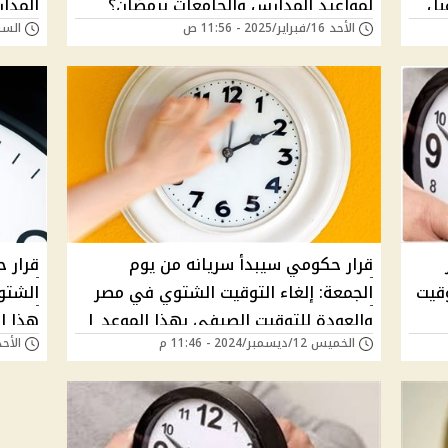
بل
لمواعيد المدارس والجامعات برمضان؟
المدا
الأحد 16/فبراير/2025 - 11:56 ص
السبت 15/فبراير/25
قرار حكومي سيبدأ سريانه من يوم
قرار 
قيت
الجمعة: إلغاء التوقيت الشتوي في مصر
الشتو
والعودة للتوقيت الصيفي بهذا الموعد |
هذا ا
الخميس 12/ديسمبر/2024 - 11:46 م
الأحد 08/ديسمبر/2024 -
الساعة هتزيد 60 دقيقة
60 دقيقة"