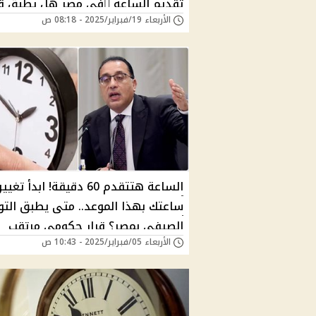
تقديم الساعه ُفي مصر هل يطبق ق
الأربعاء 19/فبراير/2025 - 08:18 ص
شهر رمضان؟
الساعة هتتقدم 60 دقيقة! ابدأ تغيير
ساعتك بهذا الموعد.. متى يطبق التو
الصيفي بمصر؟ قرار حكومي مرتقب
الأربعاء 05/فبراير/2025 - 10:43 ص