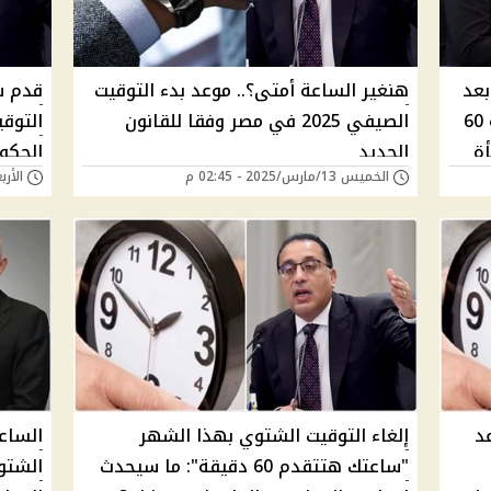
ً.. عودة التوقيت الصيفي 2025 بعد
هنغير الساعة أمتى؟.. موعد بدء التوقيت
7 سنوات من التوقف – تقديم الساعة 60
الصيفي 2025 في مصر وفقا للقانون
التوق
ة
الجديد
الحكو
الخميس 13/مارس/2025 - 02:45 م
الأربعاء 05/مارس/5
هل سي
وعد
إلغاء التوقيت الشتوي بهذا الشهر
"ساعتك هتتقدم 60 دقيقة": ما سيحدث
الشتو