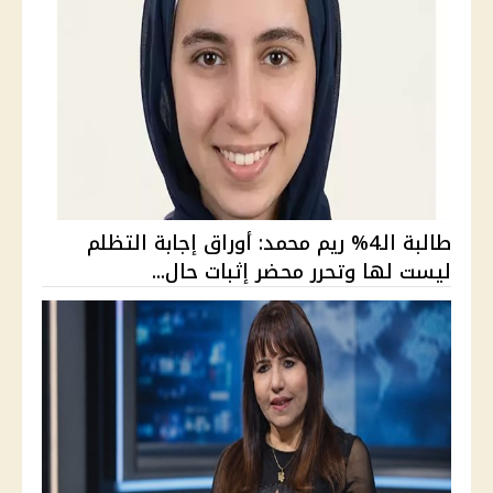
طالبة الـ4% ريم محمد: أوراق إجابة التظلم
ليست لها وتحرر محضر إثبات حال...