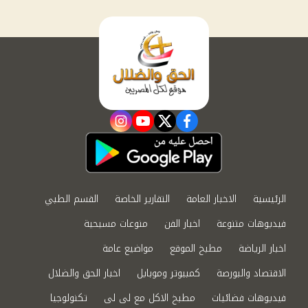
instagram
youtube
twitter
facebook
الرئيسية
الاخبار العامة
التقارير الخاصة
القسم الطبي
فيديوهات متنوعة
اخبار الفن
منوعات مسيحية
اخبار الرياضة
مطبخ الموقع
مواضيع عامة
الاقتصاد والبورصة
كمبيوتر وموبايل
اخبار الحق والضلال
فيديوهات فضائيات
مطبخ الاكل مع لى لى
تكنولوجيا