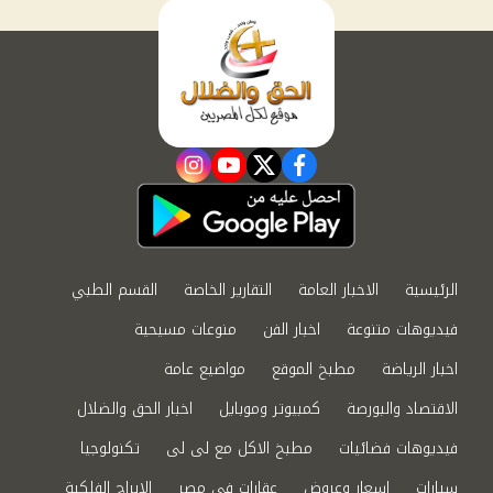
instagram
youtube
twitter
facebook
الرئيسية
الاخبار العامة
التقارير الخاصة
القسم الطبي
فيديوهات متنوعة
اخبار الفن
منوعات مسيحية
اخبار الرياضة
مطبخ الموقع
مواضيع عامة
الاقتصاد والبورصة
كمبيوتر وموبايل
اخبار الحق والضلال
فيديوهات فضائيات
مطبخ الاكل مع لى لى
تكنولوجيا
سيارات
اسعار وعروض
عقارات في مصر
الابراج الفلكية