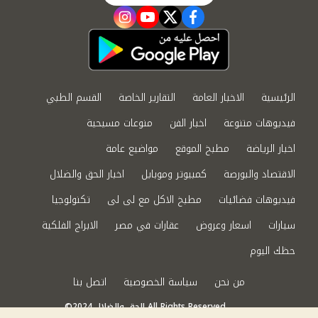
instagram
youtube
twitter
facebook
الرئيسية
الاخبار العامة
التقارير الخاصة
القسم الطبي
فيديوهات متنوعة
اخبار الفن
منوعات مسيحية
اخبار الرياضة
مطبخ الموقع
مواضيع عامة
الاقتصاد والبورصة
كمبيوتر وموبايل
اخبار الحق والضلال
فيديوهات فضائيات
مطبخ الاكل مع لى لى
تكنولوجيا
سيارات
اسعار وعروض
عقارات في مصر
الابراج الفلكية
حظك اليوم
من نحن
سياسة الخصوصية
اتصل بنا
©2024 الحق والضلال All Rights Reserved.