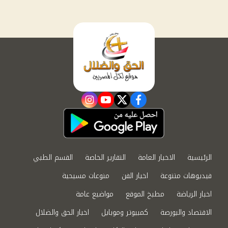
instagram
youtube
twitter
facebook
الرئيسية
الاخبار العامة
التقارير الخاصة
القسم الطبي
فيديوهات متنوعة
اخبار الفن
منوعات مسيحية
اخبار الرياضة
مطبخ الموقع
مواضيع عامة
الاقتصاد والبورصة
كمبيوتر وموبايل
اخبار الحق والضلال