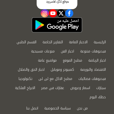
instagram
youtube
twitter
facebook
الرئيسية
الاخبار العامة
التقارير الخاصة
القسم الطبي
فيديوهات متنوعة
اخبار الفن
منوعات مسيحية
اخبار الرياضة
مطبخ الموقع
مواضيع عامة
الاقتصاد والبورصة
كمبيوتر وموبايل
اخبار الحق والضلال
فيديوهات فضائيات
مطبخ الاكل مع لى لى
تكنولوجيا
سيارات
اسعار وعروض
عقارات في مصر
الابراج الفلكية
حظك اليوم
من نحن
سياسة الخصوصية
اتصل بنا