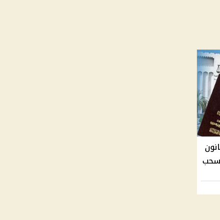
نون
وسحب