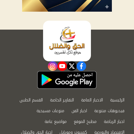
instagram
youtube
twitter
facebook
الرئيسية
الاخبار العامة
التقارير الخاصة
القسم الطبي
فيديوهات متنوعة
اخبار الفن
منوعات مسيحية
اخبار الرياضة
مطبخ الموقع
مواضيع عامة
الاقتصاد والبورصة
كمبيوتر وموبايل
اخبار الحق والضلال