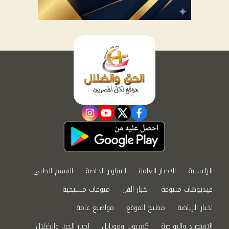
instagram
youtube
twitter
facebook
الرئيسية
الاخبار العامة
التقارير الخاصة
القسم الطبي
فيديوهات متنوعة
اخبار الفن
منوعات مسيحية
اخبار الرياضة
مطبخ الموقع
مواضيع عامة
الاقتصاد والبورصة
كمبيوتر وموبايل
اخبار الحق والضلال