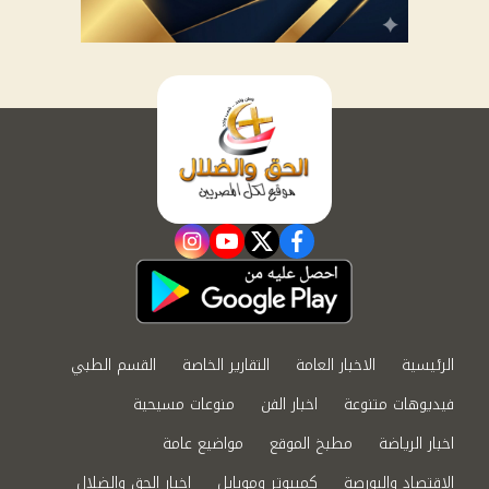
instagram
youtube
twitter
facebook
الرئيسية
الاخبار العامة
التقارير الخاصة
القسم الطبي
فيديوهات متنوعة
اخبار الفن
منوعات مسيحية
اخبار الرياضة
مطبخ الموقع
مواضيع عامة
الاقتصاد والبورصة
كمبيوتر وموبايل
اخبار الحق والضلال