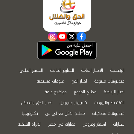
instagram
youtube
twitter
facebook
الرئيسية
الاخبار العامة
التقارير الخاصة
القسم الطبي
فيديوهات متنوعة
اخبار الفن
منوعات مسيحية
اخبار الرياضة
مطبخ الموقع
مواضيع عامة
الاقتصاد والبورصة
كمبيوتر وموبايل
اخبار الحق والضلال
فيديوهات فضائيات
مطبخ الاكل مع لى لى
تكنولوجيا
سيارات
اسعار وعروض
عقارات في مصر
الابراج الفلكية