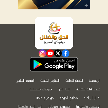
instagram
youtube
twitter
facebook
الرئيسية
الاخبار العامة
التقارير الخاصة
القسم الطبي
فيديوهات متنوعة
اخبار الفن
منوعات مسيحية
اخبار الرياضة
مطبخ الموقع
مواضيع عامة
الاقتصاد والبورصة
كمبيوتر وموبايل
اخبار الحق والضلال