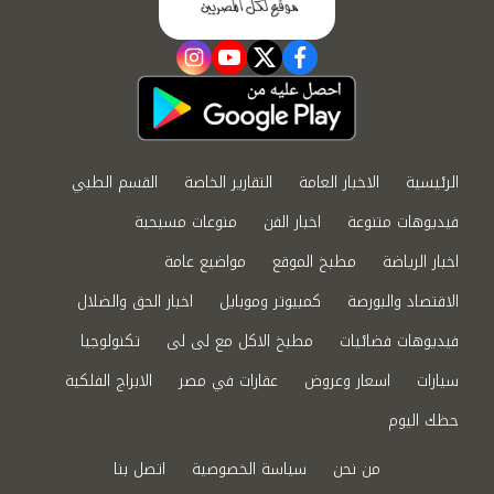
instagram
youtube
twitter
facebook
الرئيسية
الاخبار العامة
التقارير الخاصة
القسم الطبي
فيديوهات متنوعة
اخبار الفن
منوعات مسيحية
اخبار الرياضة
مطبخ الموقع
مواضيع عامة
الاقتصاد والبورصة
كمبيوتر وموبايل
اخبار الحق والضلال
فيديوهات فضائيات
مطبخ الاكل مع لى لى
تكنولوجيا
سيارات
اسعار وعروض
عقارات في مصر
الابراج الفلكية
حظك اليوم
من نحن
سياسة الخصوصية
اتصل بنا