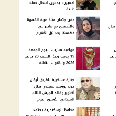
م
آدميين» بدعوى انتحال صفة
طبية
دفن جثمان فتاة عربة القهوة
بنسبة نجاح
والتحقيق مع قاصر في
دهسها بحدائق الأهرام
ل
مواعيد مباريات اليوم الجمعة
وم الجمعة 19 يونيو
19 يونيو وغدًا السبت 20 يونيو
2026 والقنوات الناقلة
جنازة عسكرية للفريق أركان
 2026 في
حرب يوسف عفيفي بطل
600
أكتوبر وقائد الجيش الثالث
الميداني الأسبق اليوم
محافظ الإسكندرية يعتمد