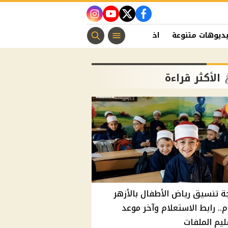
instagram
youtube
twitter
facebook
ديوهات متنوعة
اخبار الفن
منوعات مسيحية
اخبار الرياضة
الأكثر قراءة
ة تنسيق رياض الأطفال بالأزهر
م.. رابط الاستعلام وآخر موعد
يم الملفات