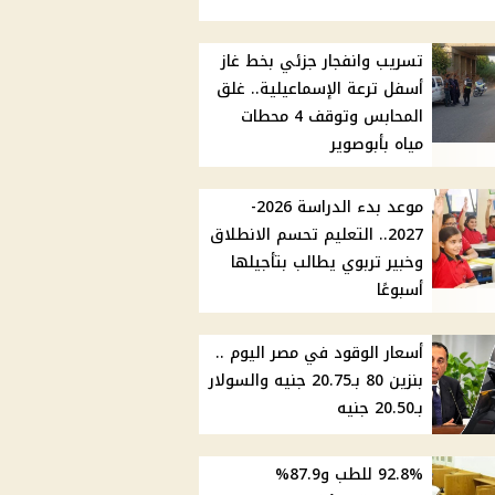
تسريب وانفجار جزئي بخط غاز
أسفل ترعة الإسماعيلية.. غلق
المحابس وتوقف 4 محطات
مياه بأبوصوير
موعد بدء الدراسة 2026-
2027.. التعليم تحسم الانطلاق
وخبير تربوي يطالب بتأجيلها
أسبوعًا
أسعار الوقود في مصر اليوم ..
بنزين 80 بـ20.75 جنيه والسولار
بـ20.50 جنيه
92.8% للطب و87.9%