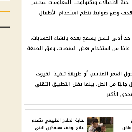
ة لجنة الاتصالات وتكنولوجيا المعلومات بمجلس
ستهدف وضع ضوابط تنظم استخدام الأطفال
حد أدنى للسن يسمح بعده بإنشاء الحسابات،
مع بحث منع الأطفال دون 13 أو 15 عامًا من استخدام بعض المنصات، وفق الصيغة
ل العمر المناسب أو طريقة تنفيذ القيود،
جانبًا من الحل، بينما يظل التطبيق التقني
دي الأكبر.
نقابة العلاج الطبيعي تتقدم
وأماكن
ببلاغ لوقف «سمكري البني