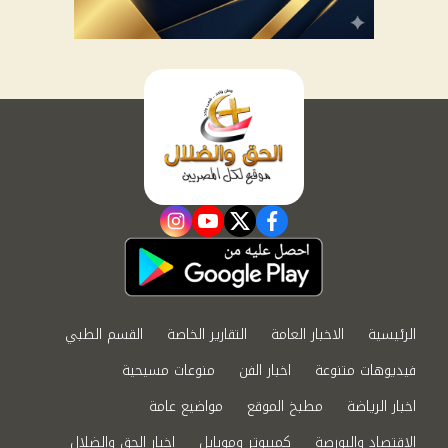
instagram
youtube
twitter
facebook
الرئيسية
الاخبار العامة
التقارير الخاصة
القسم الطبي
فيديوهات متنوعة
اخبار الفن
منوعات مسيحية
اخبار الرياضة
مطبخ الموقع
مواضيع عامة
الاقتصاد والبورصة
كمبيوتر وموبايل
اخبار الحق والضلال