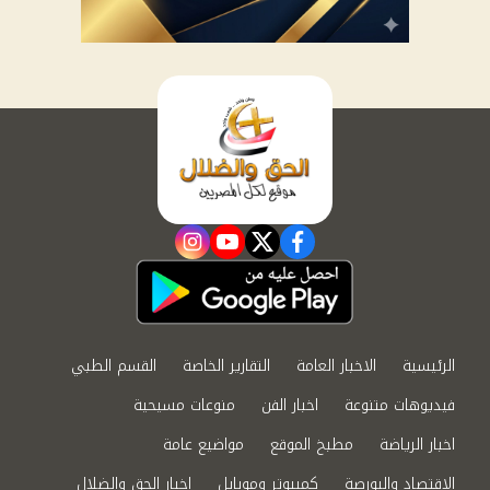
instagram
youtube
twitter
facebook
الرئيسية
الاخبار العامة
التقارير الخاصة
القسم الطبي
فيديوهات متنوعة
اخبار الفن
منوعات مسيحية
اخبار الرياضة
مطبخ الموقع
مواضيع عامة
الاقتصاد والبورصة
كمبيوتر وموبايل
اخبار الحق والضلال