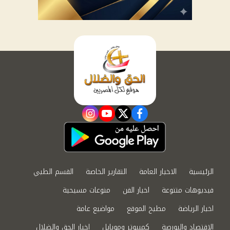
instagram
youtube
twitter
facebook
الرئيسية
الاخبار العامة
التقارير الخاصة
القسم الطبي
فيديوهات متنوعة
اخبار الفن
منوعات مسيحية
اخبار الرياضة
مطبخ الموقع
مواضيع عامة
الاقتصاد والبورصة
كمبيوتر وموبايل
اخبار الحق والضلال