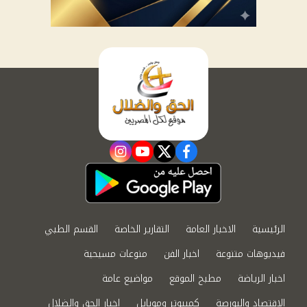
instagram
youtube
twitter
facebook
الرئيسية
الاخبار العامة
التقارير الخاصة
القسم الطبي
فيديوهات متنوعة
اخبار الفن
منوعات مسيحية
اخبار الرياضة
مطبخ الموقع
مواضيع عامة
الاقتصاد والبورصة
كمبيوتر وموبايل
اخبار الحق والضلال