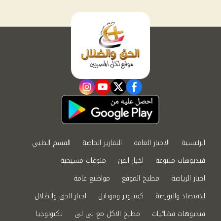
instagram
youtube
twitter
facebook
الرئيسية
الاخبار العامة
التقارير الخاصة
القسم الطبي
فيديوهات متنوعة
اخبار الفن
منوعات مسيحية
اخبار الرياضة
مطبخ الموقع
مواضيع عامة
الاقتصاد والبورصة
كمبيوتر وموبايل
اخبار الحق والضلال
فيديوهات فضائيات
مطبخ الاكل مع لى لى
تكنولوجيا