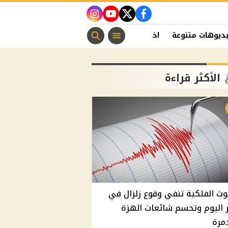
instagram
youtube
twitter
facebook
ديوهات متنوعة
اخبار الفن
منوعات مسيحية
اخبار الرياضة
الأكثر قراءة
وث الفلكية تنفي وقوع زلزال في
اليوم وتحسم شائعات الهزة
مرة