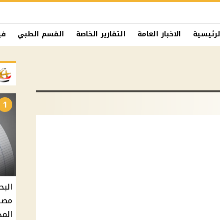
لرئيسية
الاخبار العامة
التقارير الخاصة
القسم الطبي
في
1
البح
مصر 
المد