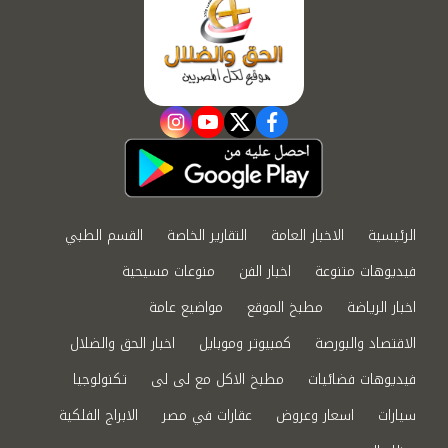
instagram
youtube
twitter
facebook
الرئيسية
الاخبار العامة
التقارير الخاصة
القسم الطبي
فيديوهات متنوعة
اخبار الفن
منوعات مسيحية
اخبار الرياضة
مطبخ الموقع
مواضيع عامة
الاقتصاد والبورصة
كمبيوتر وموبايل
اخبار الحق والضلال
فيديوهات فضائيات
مطبخ الاكل مع لى لى
تكنولوجيا
سيارات
اسعار وعروض
عقارات في مصر
الابراج الفلكية