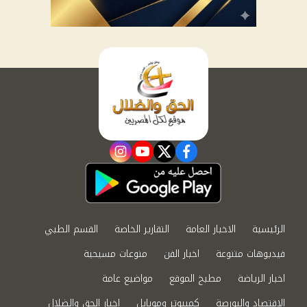
instagram
youtube
twitter
facebook
الرئيسية
الاخبار العامة
التقارير الخاصة
القسم الطبي
فيديوهات متنوعة
اخبار الفن
منوعات مسيحية
اخبار الرياضة
مطبخ الموقع
مواضيع عامة
الاقتصاد والبورصة
كمبيوتر وموبايل
اخبار الحق والضلال