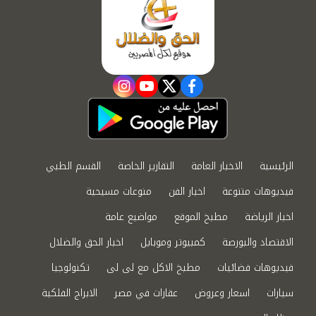
instagram
youtube
twitter
facebook
الرئيسية
الاخبار العامة
التقارير الخاصة
القسم الطبي
فيديوهات متنوعة
اخبار الفن
منوعات مسيحية
اخبار الرياضة
مطبخ الموقع
مواضيع عامة
الاقتصاد والبورصة
كمبيوتر وموبايل
اخبار الحق والضلال
فيديوهات فضائيات
مطبخ الاكل مع لى لى
تكنولوجيا
سيارات
اسعار وعروض
عقارات في مصر
الابراج الفلكية