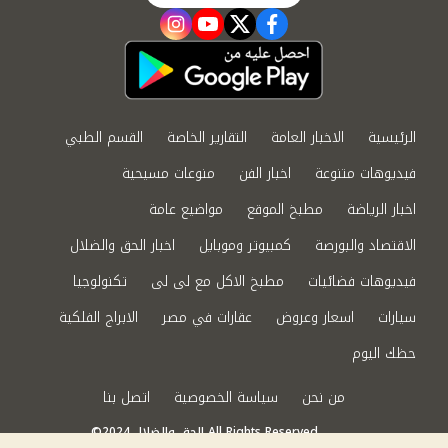
instagram
youtube
twitter
facebook
الرئيسية
الاخبار العامة
التقارير الخاصة
القسم الطبي
فيديوهات متنوعة
اخبار الفن
منوعات مسيحية
اخبار الرياضة
مطبخ الموقع
مواضيع عامة
الاقتصاد والبورصة
كمبيوتر وموبايل
اخبار الحق والضلال
فيديوهات فضائيات
مطبخ الاكل مع لى لى
تكنولوجيا
سيارات
اسعار وعروض
عقارات في مصر
الابراج الفلكية
حظك اليوم
من نحن
سياسة الخصوصية
اتصل بنا
©2024 الحق والضلال All Rights Reserved.