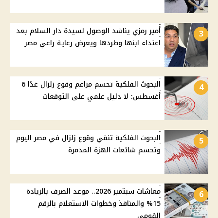
أمير رمزي يناشد الوصول لسيدة دار السلام بعد
3
اعتداء ابنها وطردها ويعرض رعاية راعي مصر
البحوث الفلكية تحسم مزاعم وقوع زلزال غدًا 6
4
أغسطس: لا دليل علمي على التوقعات
البحوث الفلكية تنفي وقوع زلزال في مصر اليوم
5
وتحسم شائعات الهزة المدمرة
معاشات سبتمبر 2026.. موعد الصرف بالزيادة
6
15% والمنافذ وخطوات الاستعلام بالرقم
القومي