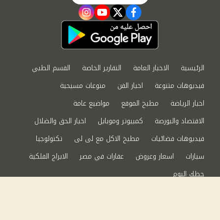
instagram
youtube
twitter
facebook
الرئيسية
الاخبار العامة
التقارير الخاصة
القسم الطبي
فيديوهات متنوعة
اخبار الفن
منوعات مسيحية
اخبار الرياضة
مطبخ الموقع
مواضيع عامة
الاقتصاد والبورصة
كمبيوتر وموبايل
اخبار الحق والضلال
فيديوهات فضائيات
مطبخ الاكل مع لى لى
تكنولوجيا
سيارات
اسعار وعروض
عقارات في مصر
الابراج الفلكية
حظك اليوم
من نحن
سياسة الخصوصية
اتصل بنا
©2024 الحق والضلال All Rights Reserved.