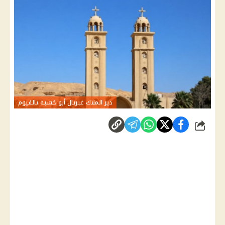
دير الملاك غبريال أبو خشبة بالفيوم
شارك