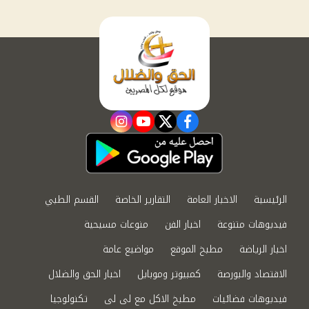
instagram
youtube
twitter
facebook
الرئيسية
الاخبار العامة
التقارير الخاصة
القسم الطبي
فيديوهات متنوعة
اخبار الفن
منوعات مسيحية
اخبار الرياضة
مطبخ الموقع
مواضيع عامة
الاقتصاد والبورصة
كمبيوتر وموبايل
اخبار الحق والضلال
فيديوهات فضائيات
مطبخ الاكل مع لى لى
تكنولوجيا