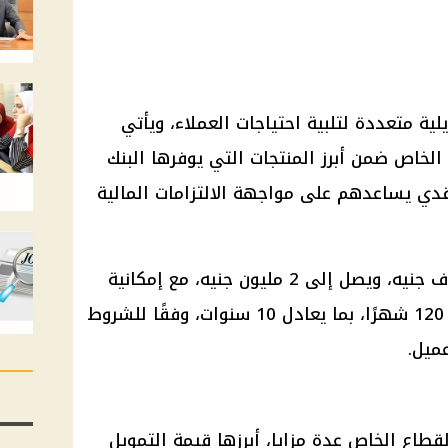
ية متعددة لتلبية احتياجات العملاء، ويأتي
اص ضمن أبرز المنتجات التي يوفرها البنك
دي يساعدهم على مواجهة الالتزامات المالية
ويمنح البرنامج تمويلًا يبدأ من 5 آلاف جنيه، ويصل إلى 2 مليون جنيه، مع إمكانية
السداد على فترة طويلة تصل إلى 120 شهرًا، بما يعادل 10 سنوات، وفقًا للشروط
عميل.
طاع الخاص عدة مزايا، أبرزها قيمة التمويل