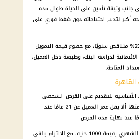
لى جانب وثيقة تأمين على الحياة طوال مدة
ة أكبر لتدبير احتياجاته دون ضغط فوري على
ويبدأ سعر العائد على القرض من 22% متناقص سنويًا، مع خضوع قيمة التمويل
لائتمانية لدراسة البنك، وطبيعة دخل العميل،
سداد المتاحة.
القاهرة
ط الأساسية للتقديم على القرض الشخصي
لموظفي القطاع الخاص، في مقدمتها ألا يقل عمر العميل عن 21 عامًا عند
كما يشترط البنك حدًا أدنى للدخل الشهري بقيمة 1000 جنيه، مع الالتزام بباقي