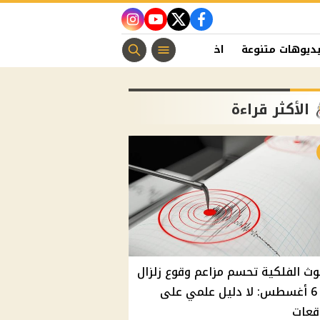
instagram
youtube
twitter
facebook
ديوهات متنوعة
اخبار الفن
منوعات مسيحية
اخبار الرياضة
الأكثر قراءة
وث الفلكية تحسم مزاعم وقوع زلزال
غدًا 6 أغسطس: لا دليل علمي على
قعات