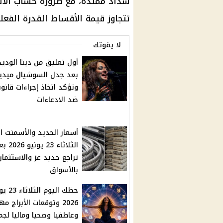
سداد ممتدة، مع ضرورة حساب الالت
تتجاوز قيمة الأقساط القدرة الفعل
لا يفوتك
أول تعليق من دينا الودي
بعد جدل السوشيال ميديا
وتؤكد اتخاذ إجراءات قانون
ضد الادعاءات
أسعار الحديد والأسمنت ال
الثلاثاء 23 يوني
تراجع حديد عز والاستثمار
بالأسواق
حظك اليوم الث
2026 وتوقعات الأبراج مه
وعاطفيا وصحيا وماليا لجم